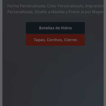
Forma Personalizada, Color Personalizado, Impresión
Personalizada, Diseño a Medida y Precio al por Mayor
Botellas de Vidrio
Tapas, Corchos, Cierres