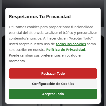
Respetamos Tu Privacidad
Utilizamos cookies para proporcionar funcionalidad
esencial del sitio web, analizar el tráfico y personalizar
BOTELLA DE VIDRIO FORMA DE LÁGRIMA 500ML | Licor
contenido/anuncios. Al hacer clic en "Aceptar Todo",
Gourmet
usted acepta nuestro uso de
todas las cookies
como
se describe en nuestra
Política de Privacidad
.
Puede cambiar sus preferencias en cualquier
momento.
Rechazar Todo
Configuración de Cookies
Catálogo
Aceptar Todo
Preferencias de Cookies