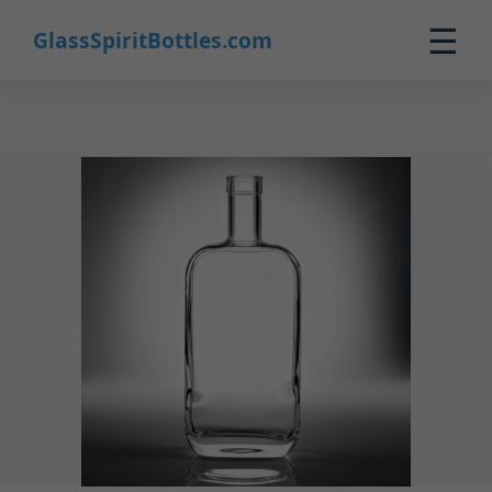
19
☰
GlassSpiritBottles.com
Inicio
Productos
Personalizado
Nosotros
Contacto
0
🛒 Carrito