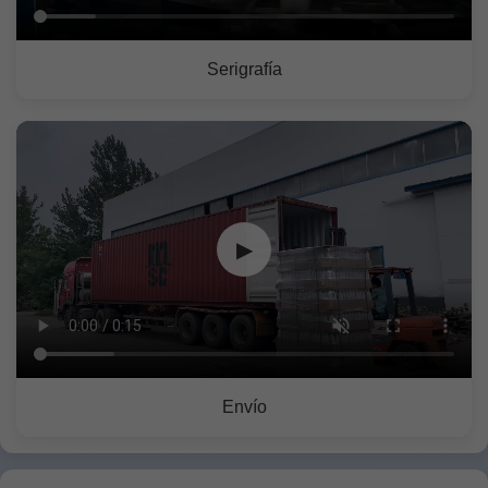
Serigrafía
▶
Envío