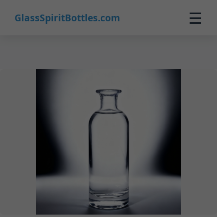
26
☰
GlassSpiritBottles.com
Inicio
Productos
Personalizado
Nosotros
Contacto
0
🛒 Carrito