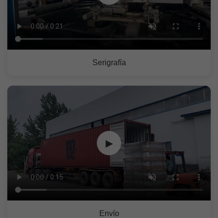
Serigrafía
▶
Envío