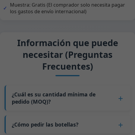
Muestra: Gratis (El comprador solo necesita pagar
los gastos de envío internacional)
Información que puede
necesitar (Preguntas
Frecuentes)
¿Cuál es su cantidad mínima de
pedido (MOQ)?
Para la mayoría de las botellas, nuestro MOQ es
de
5 palés
(recomendamos pedir al menos 10
¿Cómo pedir las botellas?
palés para un contenedor de 20 pies). Para