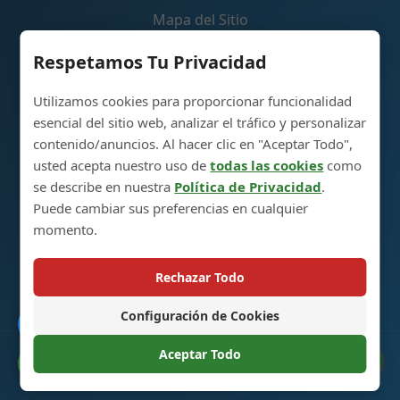
Mapa del Sitio
Carrito de Compras
Respetamos Tu Privacidad
Utilizamos cookies para proporcionar funcionalidad
Contáctenos
esencial del sitio web, analizar el tráfico y personalizar
contenido/anuncios. Al hacer clic en "Aceptar Todo",
Parque Industrial de Producción de Botellas de
usted acepta nuestro uso de
todas las cookies
como
Vidrio para Licores, 5RA Avenida, Ciudad de Heze,
se describe en nuestra
Política de Privacidad
.
Shandong, China 274700
Puede cambiar sus preferencias en cualquier
momento.
+86 13296308814
alex@oneglassco.com
Rechazar Todo
Configuración de Cookies
Catálogo
Aceptar Todo
© 2025 Botellas de Vidrio para Licores. Todos los Derechos
Preferencias de Cookies
Reservados. |
Política de Privacidad