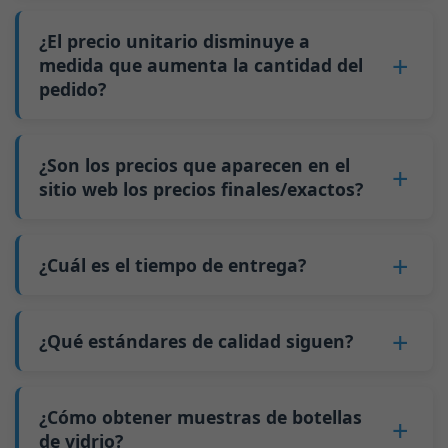
1.
Contáctenos
y envíenos información sobre la
nuestras botellas de stock, el MOQ es de 1 palé.
botella que le interesa, la cantidad del pedido, la
¿El precio unitario disminuye a
Por ejemplo, para botellas de menos de 200 ml,
capacidad de la botella, etc.
medida que aumenta la cantidad del
5 palés equivalen aproximadamente a 20,000
pedido?
2. Obtenga un presupuesto preciso.
piezas; para botellas de 500 ml, 5 palés
3. Confirme los detalles y firme un contrato.
equivalen aproximadamente a 9,000 piezas;
Sí
, el precio unitario disminuye a medida que
4. Pague un anticipo.
para botellas de 700 ml y 750 ml, 5 palés
aumenta la cantidad del pedido. Esto se debe a
¿Son los precios que aparecen en el
5. Nosotros producimos las botellas.
equivalen aproximadamente a 6,000 piezas; la
que los costos fijos, como los cambios de
sitio web los precios finales/exactos?
6. Pague el saldo y nosotros enviamos las
cantidad mínima de pedido para botellas más
molde y los ajustes de la máquina, se pueden
botellas.
grandes también es de 6000 piezas.
No
. Como negocio B2B, el precio de cada
distribuir entre más botellas de vidrio. La
Por qué tenemos una cantidad mínima de
botella varía según la cantidad, el método de
¿Cuál es el tiempo de entrega?
producción continua reduce el tiempo de
pedido:
embalaje y los requisitos de procesamiento. Si
inactividad y mejora la utilización de la
Nuestro tiempo de producción estándar es de
Como fabricante de botellas de vidrio en China,
está interesado en esta botella,
contáctenos
y
capacidad. Además, el envío mediante carga
30 días. Si sus botellas requieren impresión u
nuestra línea de producción requiere cambios
¿Qué estándares de calidad siguen?
proporcione detalles como las especificaciones
completa de contenedor (FCL) cuesta menos
otro procesamiento, el tiempo de producción
de molde cada vez que producimos un tipo
de la botella y la cantidad necesaria.
que los envíos de carga menos que contenedor
GB/T 24694-2021 <Envases de vidrio - Requisitos
se extiende a 45 días.
diferente de botella. Este proceso de cambio de
Calcularemos el precio exacto y prepararemos
completo (LCL).
de calidad para botellas de licor>
¿Cómo obtener muestras de botellas
El envío desde China tarda aproximadamente
molde tarda aproximadamente 30 minutos, y
una cotización formal para usted.
El precio será aún más bajo si cada tipo de
GB4806.5一2016 <Estándar Nacional de
de vidrio?
30 días a Australia, 40 días a las Américas y 45
las primeras 100 botellas producidas después