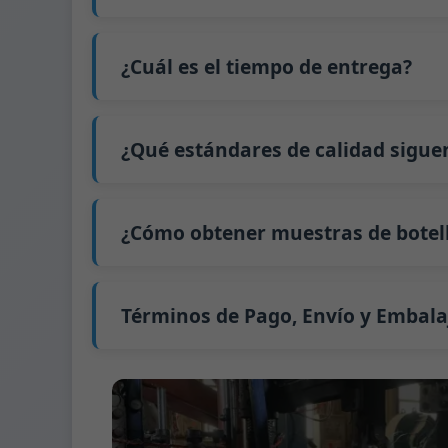
utilización de la capacidad. Además, el e
que aumenta los costos. Además, enviar peq
contenedor completo (LCL).
No
. Como negocio B2B, el precio de cada bo
El precio será aún más bajo si cada tipo d
interesado en esta botella,
contáctenos
y p
¿Cuál es el tiempo de entrega?
precio exacto y prepararemos una cotizaci
Nuestro tiempo de producción estándar es d
extiende a 45 días.
¿Qué estándares de calidad sigue
El envío desde China tarda aproximadamente 
GB/T 24694-2021 <Envases de vidrio - Requis
GB4806.5一2016 <Estándar Nacional de Segu
¿Cómo obtener muestras de botell
(CE) No. 1935/2004 Migración de metales p
Apoyamos el envío de muestras para prue
Podemos proporcionar 1-2 muestras de bot
Normalmente enviamos muestras a través 
Términos de Pago, Envío y Embala
Término de pago:
50% de pago por adelanta
Métodos de pago admitidos para los gast
Término de envío:
EXW, FOB, CFR, CIF
Términos de embalaje:
Palés + Divisores, 