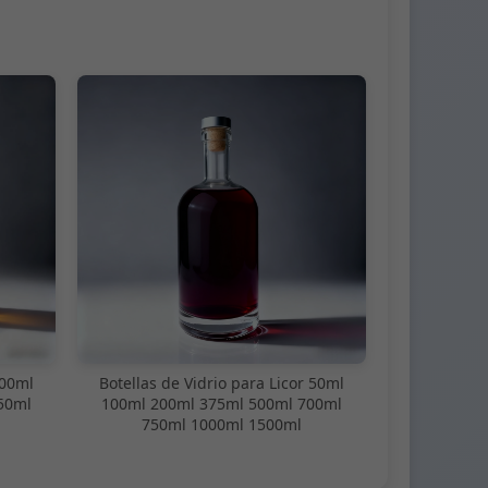
100ml
Botellas de Vidrio para Licor 50ml
50ml
100ml 200ml 375ml 500ml 700ml
750ml 1000ml 1500ml