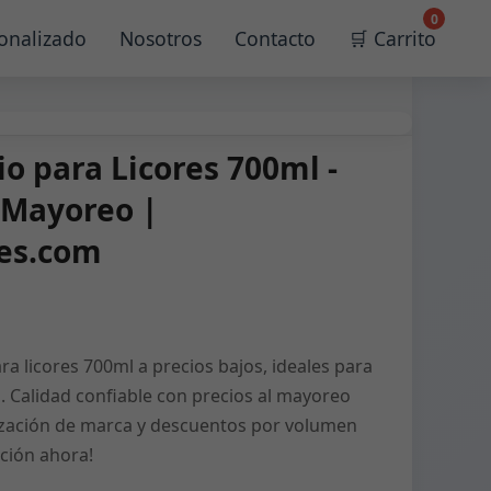
0
onalizado
Nosotros
Contacto
🛒 Carrito
io para Licores 700ml -
l Mayoreo |
les.com
ra licores 700ml a precios bajos, ideales para
s. Calidad confiable con precios al mayoreo
lización de marca y descuentos por volumen
ación ahora!