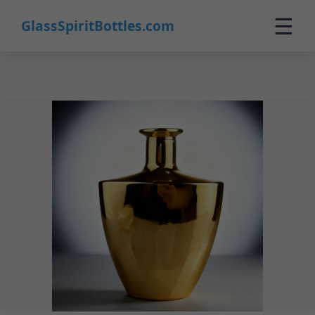
11
☰
GlassSpiritBottles.com
Inicio
Productos
Personalizado
Nosotros
Contacto
0
🛒 Carrito