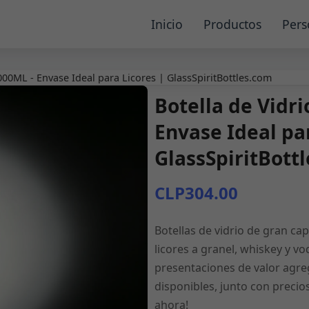
Inicio
Productos
Pers
00ML - Envase Ideal para Licores | GlassSpiritBottles.com
Botella de Vidr
Envase Ideal par
GlassSpiritBott
CLP304.00
Botellas de vidrio de gran c
licores a granel, whiskey y vo
presentaciones de valor agre
disponibles, junto con precios
ahora!