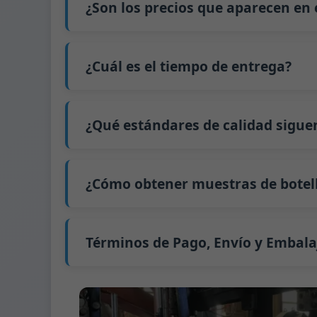
los ajustes de la máquina, se pueden distri
¿Son los precios que aparecen en e
cambio son de calidad inestable. Por lo ta
6. Pague el saldo y nosotros enviamos las b
utilización de la capacidad. Además, el e
que aumenta los costos. Además, enviar peq
contenedor completo (LCL).
No
. Como negocio B2B, el precio de cada bo
El precio será aún más bajo si cada tipo d
interesado en esta botella,
contáctenos
y p
¿Cuál es el tiempo de entrega?
precio exacto y prepararemos una cotizaci
Nuestro tiempo de producción estándar es d
extiende a 45 días.
¿Qué estándares de calidad sigue
El envío desde China tarda aproximadamente 
GB/T 24694-2021 <Envases de vidrio - Requis
GB4806.5一2016 <Estándar Nacional de Segu
¿Cómo obtener muestras de botell
(CE) No. 1935/2004 Migración de metales p
Apoyamos el envío de muestras para prue
Podemos proporcionar 1-2 muestras de bot
Normalmente enviamos muestras a través 
Términos de Pago, Envío y Embala
Término de pago:
50% de pago por adelanta
Métodos de pago admitidos para los gast
Término de envío:
EXW, FOB, CFR, CIF