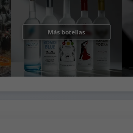
Palés + Cartón, Cartón
Más botellas