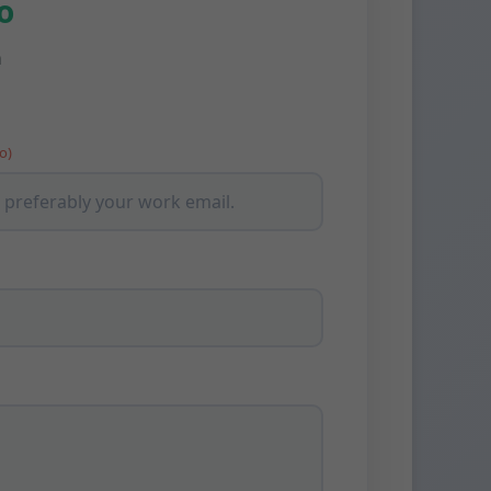
o
n
o)