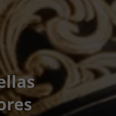
ellas
ores