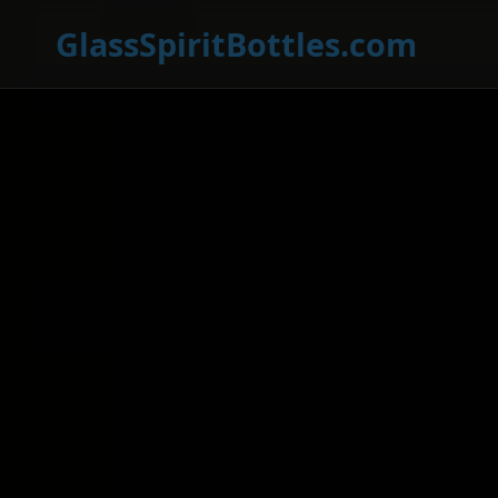
GlassSpiritBottles.com