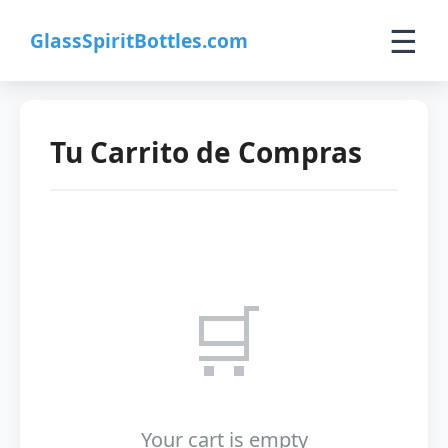
☰
GlassSpiritBottles.com
Inicio
Tu Carrito de Compras
Productos
Personalizado
Sobre Nosotros
🛒
Contacto
0
🛒 Carrito
Your cart is empty