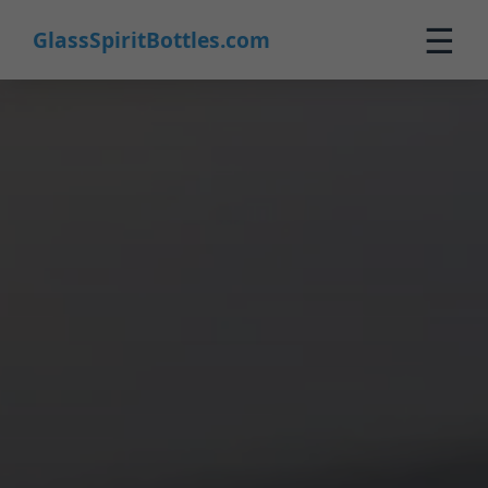
☰
GlassSpiritBottles.com
Inicio
Productos
Personalización
Sobre Nosotros
Contacto
0
🛒 Carrito