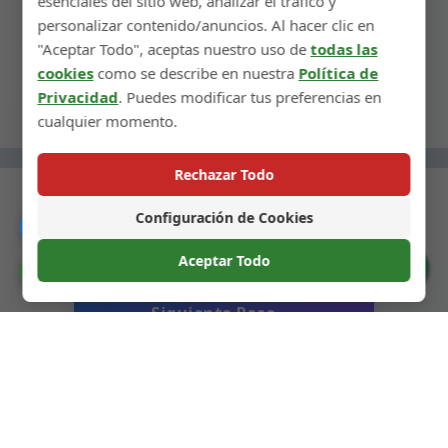
esenciales del sitio web, analizar el tráfico y
acabados mates en botellas coloreadas, este
personalizar contenido/anuncios. Al hacer clic en
proceso es más adecuado.
"Aceptar Todo", aceptas nuestro uso de
todas las
cookies
como se describe en nuestra
Política de
Privacidad
. Puedes modificar tus preferencias en
cualquier momento.
Rechazar Todo
Configuración de Cookies
Catálogo
Aceptar Todo
← Paso Anterior
Preferencias de Cookies
Siguiente Paso →