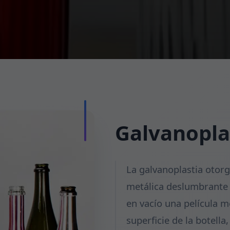
Galvanoplas
La galvanoplastia otorg
metálica deslumbrante y
en vacío una película 
superficie de la botell