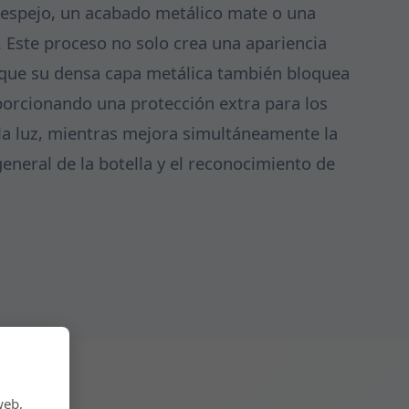
espejo, un acabado metálico mate o una
 Este proceso no solo crea una apariencia
o que su densa capa metálica también bloquea
porcionando una protección extra para los
 la luz, mientras mejora simultáneamente la
general de la botella y el reconocimiento de
web,