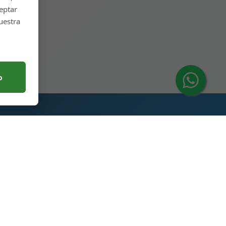
ceptar
uestra
o
Contáctanos
ambio
Parque Industrial de
Producción de Botellas de
Vidrio para Licores, 5a Calle,
Ciudad de Heze, Shandong,
China 274700
+86 13296308814