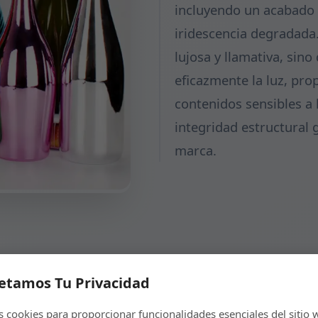
incluyendo un acabado 
iridescencia degradada.
lujosa y llamativa, sin
eficazmente la luz, pro
contenidos sensibles a
integridad estructural 
marca.
etamos Tu Privacidad
cookies para proporcionar funcionalidades esenciales del sitio 