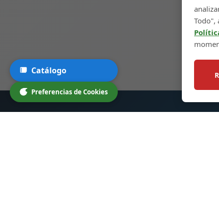
analiza
Todo", 
Políti
momen
Catálogo
R
Preferencias de Cookies
Botellas de Vidrio para
Enla
Licores
Inicio
Nos especializamos en botellas de
Produc
vidrio de alta calidad para licores,
Persona
cócteles y otras bebidas. Nuestros
Sobre 
productos están diseñados para