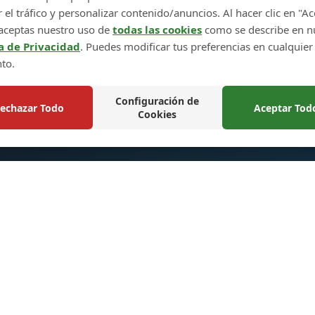
r el tráfico y personalizar contenido/anuncios. Al hacer clic en "A
aceptas nuestro uso de
todas las cookies
como se describe en n
← Paso anterior
Siguiente paso →
ca de Privacidad
. Puedes modificar tus preferencias en cualquier
to.
Configuración de
echazar Todo
Aceptar Tod
Cookies
ces Rápidos
Enlaces Rápidos
Política de Devolución y C
tos
Mapa del Sitio
lización
Carrito de Compras
Nosotros