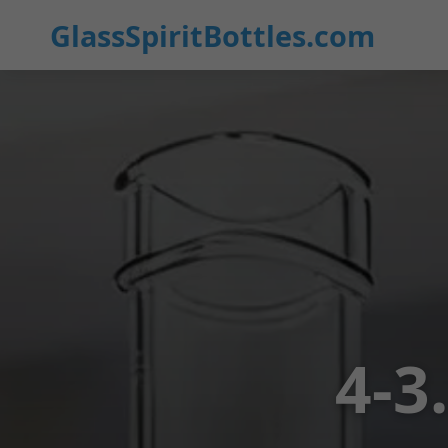
GlassSpiritBottles.com
4-3