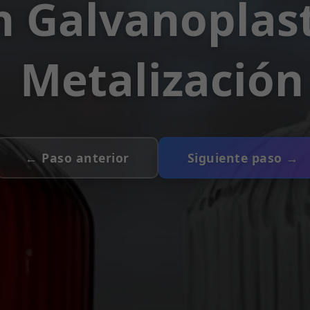
n Galvanoplast
Metalización
← Paso anterior
Siguiente paso →