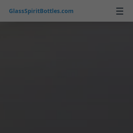
☰
GlassSpiritBottles.com
Home
Prodotti
Personalizzazione
Chi Siamo
Contatti
0
🛒 Carrello