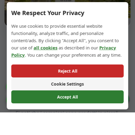
We Respect Your Privacy
We use cookies to provide essential website
functionality, analyze traffic, and personalize
Finiture Decorative per
content/ads. By clicking "Accept All", you consent to
our use of
all cookies
as described in our
Privacy
Campioni
Policy
. You can change your preferences at any time.
Possiamo anche effettuare finiture decorative
Reject All
sui campioni secondo il design, come
Cookie Settings
Catalogue
verniciatura a spruzzo, finitura opaca,
elettroplaccatura, stampa, ecc.
Accept All
Cookie Preferences
Si noti che i campioni sono prodotti in piccoli
lotti. La qualità degli ordini di grandi quantità
sarà più stabile e superiore, poiché beneficiano