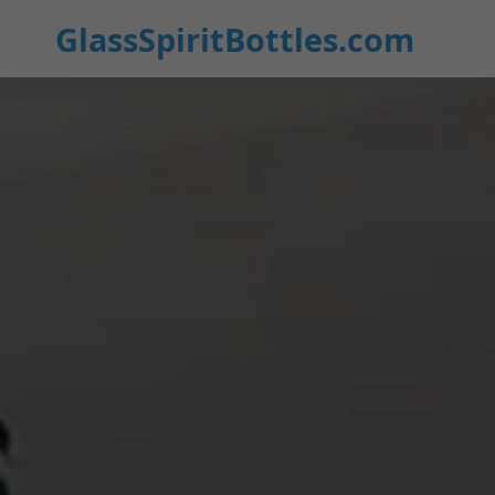
GlassSpiritBottles.com