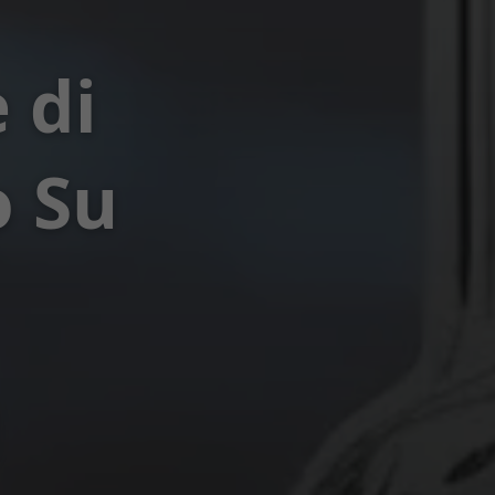
 di
o Su