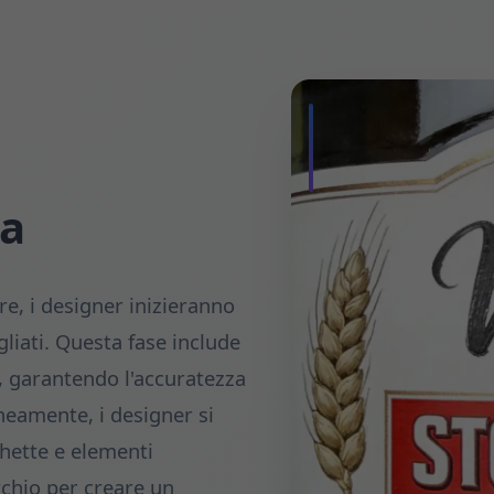
va
e, i designer inizieranno
liati. Questa fase include
a, garantendo l'accuratezza
aneamente, i designer si
hette e elementi
rchio per creare un