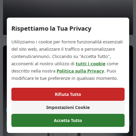
Rispettiamo la Tua Privacy
Utilizziamo i cookie per fornire funzionalità essenziali
Bottiglia a Forma di Lacrima 500ml | Prodotti Gourmet -
del sito web, analizzare il traffico e personalizzare
GlassSpiritBottles.com
contenuti/annunci. Cliccando su "Accetta Tutto",
acconsenti al nostro utilizzo di
tutti i cookie
come
descritto nella nostra
Politica sulla Privacy
. Puoi
modificare le tue preferenze in qualsiasi momento.
Rifiuta Tutto
Impostazioni Cookie
Catalogo
Accetta Tutto
Preferenze Cookie