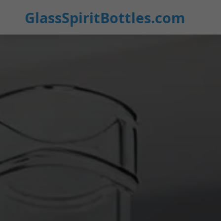
GlassSpiritBottles.com