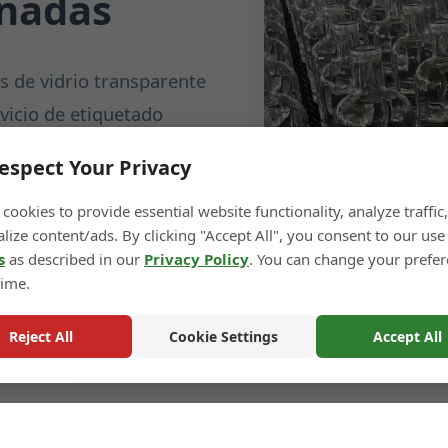
inadas
 de vidrio transparente
rvicio de etiquetado
mbalaje y envío, lo que
espect Your Privacy
.
cookies to provide essential website functionality, analyze traffic
lize content/ads. By clicking "Accept All", you consent to our use
s
as described in our
Privacy Policy
. You can change your prefe
time.
Reject All
Cookie Settings
Accept All