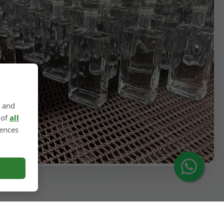
, and
 of
all
rences