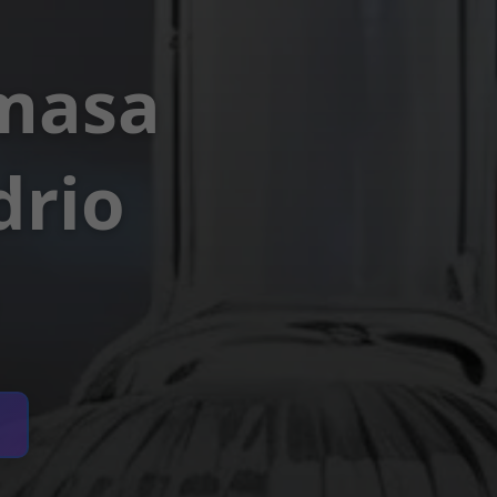
 masa
drio