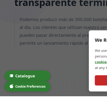
transparente term
Podemos producir más de 300.000 botellas
al día. Los clientes que utilizan nuestro se
pueden pasar directamente al proceso de e
We R
permite un lanzamiento rápido al mercado
We use 
persona
cookie
at any 
Catalogue
Cookie Preferences