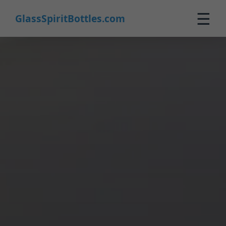
☰
GlassSpiritBottles.com
Inicio
Productos
Personalizado
Nosotros
Contacto
0
🛒 Carrito