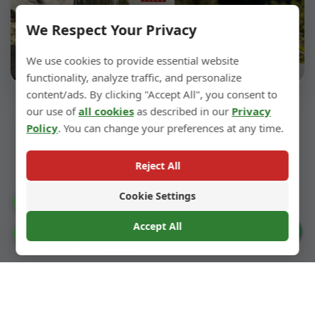
We Respect Your Privacy
We use cookies to provide essential website
functionality, analyze traffic, and personalize
content/ads. By clicking "Accept All", you consent to
our use of
all cookies
as described in our
Privacy
Acabado Decorativo de
Policy
. You can change your preferences at any time.
Muestras
Reject All
También podemos realizar acabados
Cookie Settings
Catalogue
decorativos en las muestras según el diseño,
como pintura en spray, acabado mate,
Accept All
Cookie Preferences
galvanoplastia, impresión, etc.
Nota: Las muestras se producen en pequeños
lotes. La calidad de los pedidos a granel será