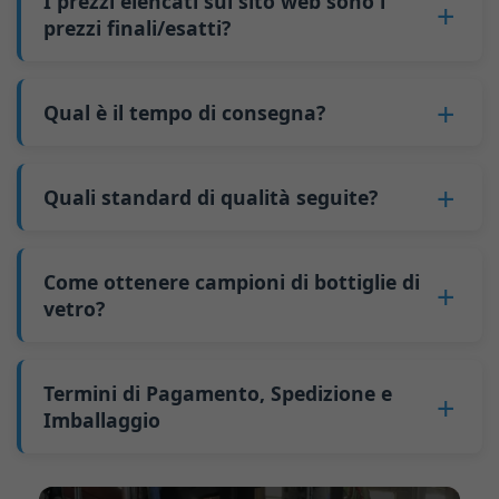
I prezzi elencati sul sito web sono i
4. Paga un anticipo.
9.000 pezzi; per bottiglie da 700 ml e 750 ml, 5
fissi come i cambi di stampo e le regolazioni
prezzi finali/esatti?
5. Produciamo le bottiglie.
pallet equivalgono a circa 6.000 pezzi; la
delle macchine possono essere distribuiti su più
6. Paga il saldo e noi spediamo le bottiglie.
quantità minima d'ordine per bottiglie più
No
. In quanto attività B2B, il prezzo di ogni
bottiglie di vetro. La produzione continua
grandi è anch'essa di 6000 pezzi.
bottiglia varia in base alla quantità, al metodo di
Qual è il tempo di consegna?
riduce i tempi di fermo e migliora l'utilizzo della
Perché abbiamo una quantità minima
imballaggio e ai requisiti di lavorazione. Se sei
capacità. Inoltre, la spedizione tramite carico
d'ordine:
Il nostro tempo di produzione standard è di 30
interessato a questa bottiglia,
contattaci
e
completo di container (FCL) costa meno delle
Come produttore di bottiglie di vetro in Cina, la
giorni. Se le tue bottiglie richiedono stampa o
Quali standard di qualità seguite?
fornisci dettagli come le specifiche della
spedizioni a carico parziale (LCL).
nostra linea di produzione richiede un cambio
altre lavorazioni, il tempo di produzione si
bottiglia e la quantità necessaria. Calcoleremo il
Il prezzo sarà ancora più basso se ogni tipo di
GB/T 24694-2021 <Contenitori di vetro -
stampo ogni volta che produciamo un tipo di
estende a 45 giorni.
prezzo esatto e prepareremo un preventivo
bottiglia viene ordinato in quantità superiori a
Requisiti di qualità per bottiglie di liquori>
bottiglia diverso. Questo processo di cambio
Come ottenere campioni di bottiglie di
La spedizione dalla Cina richiede circa 30 giorni
formale per te.
due container da 40 piedi alti per ordine.
GB4806.5一2016 <Standard Nazionale di
vetro?
stampo richiede circa 30 minuti e le prime 100
per l'Australia, 40 giorni per le Americhe e 45
Sicurezza Alimentare - Prodotti in vetro>
bottiglie prodotte dopo il cambio sono di
giorni per l'Europa.
Possiamo fornire 1-2 campioni di bottiglie di
(CE) n. 1935/2004 Migrazione di metalli pesanti
qualità instabile. Pertanto, dobbiamo attendere
vetro
gratuitamente
. Ma è necessario pagare
Termini di Pagamento, Spedizione e
per materiali di contenitori alimentari
che la produzione si stabilizzi prima di ottenere
25-30 USD a bottiglia al corriere. Di solito
Imballaggio
Sosteniamo l'invio di campioni per test di
prodotti qualificati, il che aumenta i costi.
spediamo i campioni tramite FedEx o UPS, con
terze parti.
Inoltre, la spedizione di piccole quantità di
Termine di pagamento:
50% di pagamento
consegna in circa 7-10 giorni.
bottiglie in altri paesi comporta costi di
anticipato tramite bonifico telegrafico (T/T),