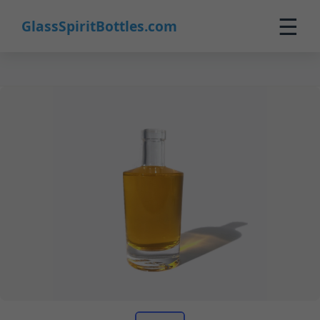
☰
GlassSpiritBottles.com
Home
Prodotti
Personalizzazione
Chi Siamo
Contatti
0
🛒 Carrello