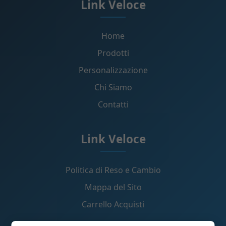
Link Veloce
Home
Prodotti
Personalizzazione
Chi Siamo
Contatti
Link Veloce
Politica di Reso e Cambio
Mappa del Sito
Carrello Acquisti