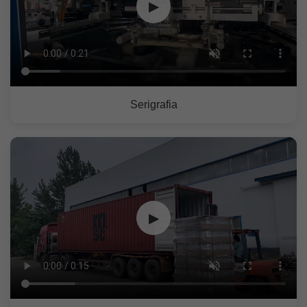
▶
Serigrafia
▶