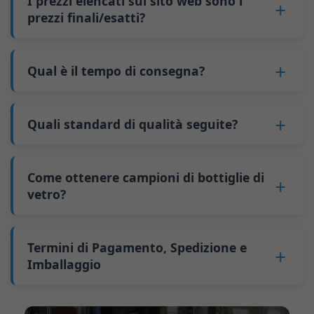
I prezzi elencati sul sito web sono i
4. Paga un anticipo.
9.000 pezzi; per bottiglie da 700 ml e 750 ml, 5
fissi come i cambi di stampo e le regolazioni
prezzi finali/esatti?
5. Produciamo le bottiglie.
pallet equivalgono a circa 6.000 pezzi; la
delle macchine possono essere distribuiti su più
6. Paga il saldo e noi spediamo le bottiglie.
quantità minima d'ordine per bottiglie più
No
. In quanto attività B2B, il prezzo di ogni
bottiglie di vetro. La produzione continua
grandi è anch'essa di 6000 pezzi.
bottiglia varia in base alla quantità, al metodo di
Qual è il tempo di consegna?
riduce i tempi di fermo e migliora l'utilizzo della
Perché abbiamo una quantità minima
imballaggio e ai requisiti di lavorazione. Se sei
capacità. Inoltre, la spedizione tramite carico
d'ordine:
Il nostro tempo di produzione standard è di 30
interessato a questa bottiglia,
contattaci
e
completo di container (FCL) costa meno delle
Come produttore di bottiglie di vetro in Cina, la
giorni. Se le tue bottiglie richiedono stampa o
Quali standard di qualità seguite?
fornisci dettagli come le specifiche della
spedizioni a carico parziale (LCL).
nostra linea di produzione richiede un cambio
altre lavorazioni, il tempo di produzione si
bottiglia e la quantità necessaria. Calcoleremo il
Il prezzo sarà ancora più basso se ogni tipo di
GB/T 24694-2021 <Contenitori di vetro -
stampo ogni volta che produciamo un tipo di
estende a 45 giorni.
prezzo esatto e prepareremo un preventivo
bottiglia viene ordinato in quantità superiori a
Requisiti di qualità per bottiglie di liquori>
bottiglia diverso. Questo processo di cambio
Come ottenere campioni di bottiglie di
La spedizione dalla Cina richiede circa 30 giorni
formale per te.
due container da 40 piedi alti per ordine.
GB4806.5一2016 <Standard Nazionale di
vetro?
stampo richiede circa 30 minuti e le prime 100
per l'Australia, 40 giorni per le Americhe e 45
Sicurezza Alimentare - Prodotti in vetro>
bottiglie prodotte dopo il cambio sono di
giorni per l'Europa.
Possiamo fornire 1-2 campioni di bottiglie di
(CE) n. 1935/2004 Migrazione di metalli pesanti
qualità instabile. Pertanto, dobbiamo attendere
vetro
gratuitamente
. Ma è necessario pagare
Termini di Pagamento, Spedizione e
per materiali di contenitori alimentari
che la produzione si stabilizzi prima di ottenere
25-30 USD a bottiglia al corriere. Di solito
Imballaggio
Sosteniamo l'invio di campioni per test di
prodotti qualificati, il che aumenta i costi.
spediamo i campioni tramite FedEx o UPS, con
terze parti.
Inoltre, la spedizione di piccole quantità di
Termine di pagamento:
50% di pagamento
consegna in circa 7-10 giorni.
bottiglie in altri paesi comporta costi di
anticipato tramite bonifico telegrafico (T/T),