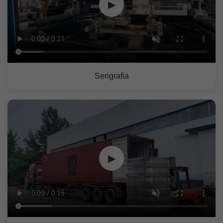
▶
Serigrafia
▶