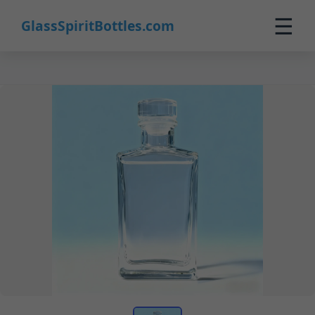
☰
GlassSpiritBottles.com
Home
Prodotti
Personalizzazione
Chi Siamo
Contatti
0
🛒 Carrello