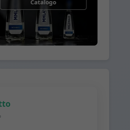
Catalogo
tto
o