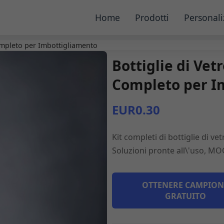
Home
Prodotti
Personali
Completo per Imbottigliamento
Bottiglie di Vet
Completo per I
EUR0.30
Kit completi di bottiglie di v
Soluzioni pronte all\'uso, MOQ
OTTENERE CAMPION
GRATUITO