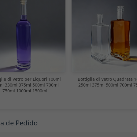
glie di Vetro per Liquori 100ml
Bottiglia di Vetro Quadrata 
ml 330ml 375ml 500ml 700ml
250ml 375ml 500ml 700ml 7
750ml 1000ml 1500ml
ma de Pedido