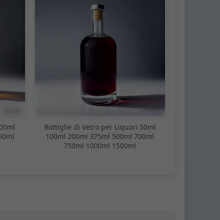
100ml
Bottiglie di Vetro per Liquori 50ml
50ml
100ml 200ml 375ml 500ml 700ml
750ml 1000ml 1500ml