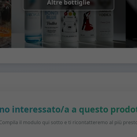
Altre bottiglie
no interessato/a a questo prodo
Compila il modulo qui sotto e ti ricontatteremo al più prest