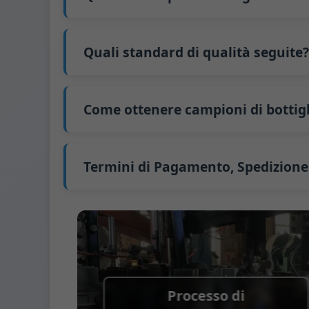
e prepareremo un preventivo formale per t
Il nostro tempo di produzione standard è di 
45 giorni.
Quali standard di qualità seguite?
La spedizione dalla Cina richiede circa 30 gi
GB/T 24694-2021 <Contenitori di vetro - Requi
GB4806.5一2016 <Standard Nazionale di Sicu
Come ottenere campioni di bottigl
(CE) n. 1935/2004 Migrazione di metalli pesa
Sosteniamo l'invio di campioni per test di
Possiamo fornire 1-2 campioni di bottiglie 
campioni tramite FedEx o UPS, con consegna
Termini di Pagamento, Spedizione
Termine di pagamento:
50% di pagamento a
Metodi di pagamento supportati per le sp
Termine di spedizione:
EXW, FOB, CFR, CIF
Termini di imballaggio:
Pallet + Divisori, 
Processo di