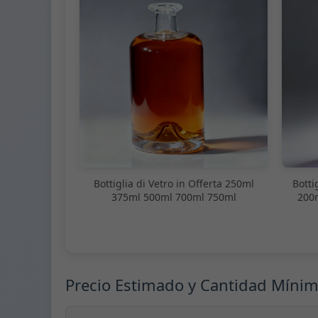
Bottiglia di Vetro in Offerta 250ml
Botti
375ml 500ml 700ml 750ml
200
Precio Estimado y Cantidad Míni