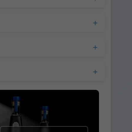
orazioni, il tempo di produzione si estende a
r l'Europa.
bottiglia al corriere. Di solito spediamo i
re prima della spedizione.
o, Western Union