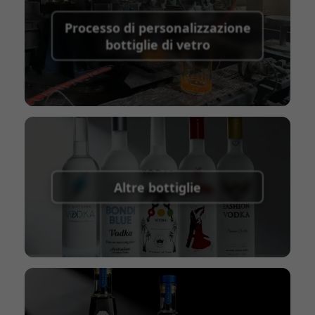
Metodi di pagamento supportati per le spese
Processo di personalizzazione
di spedizione dei campioni:
PayPal, bonifico
bottiglie di vetro
bancario, Western Union
Termine di spedizione:
EXW, FOB, CFR, CIF
Termini di imballaggio:
Pallet + Divisori, Pallet
+ Cartone, Cartone
Altre bottiglie