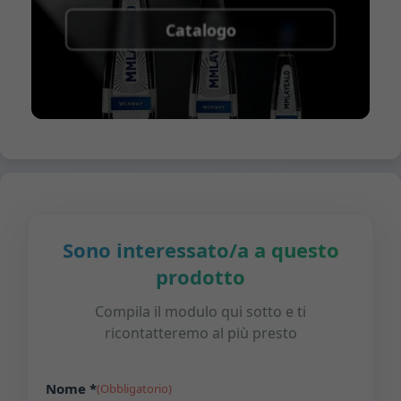
Catalogo
Sono interessato/a a questo
prodotto
Compila il modulo qui sotto e ti
ricontatteremo al più presto
Nome *
(Obbligatorio)