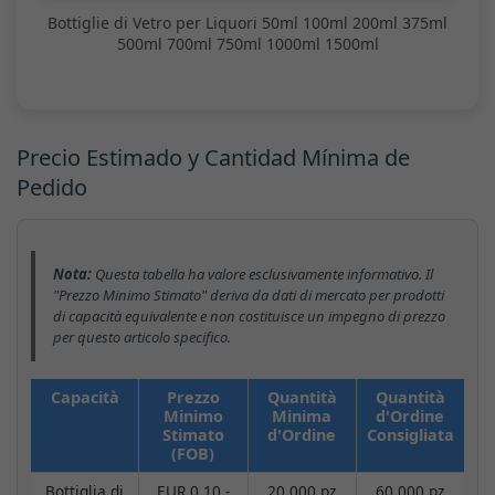
Bottiglie di Vetro per Liquori 50ml 100ml 200ml 375ml
500ml 700ml 750ml 1000ml 1500ml
Precio Estimado y Cantidad Mínima de
Pedido
Nota:
Questa tabella ha valore esclusivamente informativo. Il
"Prezzo Minimo Stimato" deriva da dati di mercato per prodotti
di capacità equivalente e non costituisce un impegno di prezzo
per questo articolo specifico.
Capacità
Prezzo
Quantità
Quantità
Minimo
Minima
d'Ordine
Stimato
d'Ordine
Consigliata
(FOB)
Bottiglia di
EUR 0.10 -
20.000 pz
60.000 pz