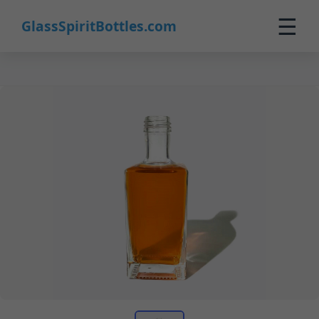
☰
GlassSpiritBottles.com
Home
Prodotti
Personalizzazione
Chi Siamo
Contatti
0
🛒 Carrello