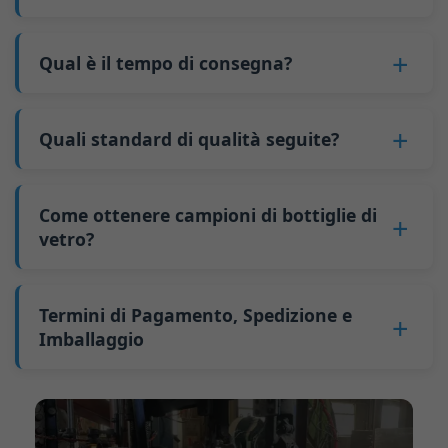
delle macchine possono essere distribuiti su più
6. Paga il saldo e noi spediamo le bottiglie.
quantità minima d'ordine per bottiglie più
No
. In quanto attività B2B, il prezzo di ogni
bottiglie di vetro. La produzione continua
grandi è anch'essa di 6000 pezzi.
bottiglia varia in base alla quantità, al metodo di
Qual è il tempo di consegna?
riduce i tempi di fermo e migliora l'utilizzo della
Perché abbiamo una quantità minima
imballaggio e ai requisiti di lavorazione. Se sei
capacità. Inoltre, la spedizione tramite carico
d'ordine:
Il nostro tempo di produzione standard è di 30
interessato a questa bottiglia,
contattaci
e
completo di container (FCL) costa meno delle
Come produttore di bottiglie di vetro in Cina, la
giorni. Se le tue bottiglie richiedono stampa o
Quali standard di qualità seguite?
fornisci dettagli come le specifiche della
spedizioni a carico parziale (LCL).
nostra linea di produzione richiede un cambio
altre lavorazioni, il tempo di produzione si
bottiglia e la quantità necessaria. Calcoleremo il
Il prezzo sarà ancora più basso se ogni tipo di
GB/T 24694-2021 <Contenitori di vetro -
stampo ogni volta che produciamo un tipo di
estende a 45 giorni.
prezzo esatto e prepareremo un preventivo
bottiglia viene ordinato in quantità superiori a
Requisiti di qualità per bottiglie di liquori>
bottiglia diverso. Questo processo di cambio
Come ottenere campioni di bottiglie di
La spedizione dalla Cina richiede circa 30 giorni
formale per te.
due container da 40 piedi alti per ordine.
GB4806.5一2016 <Standard Nazionale di
vetro?
stampo richiede circa 30 minuti e le prime 100
per l'Australia, 40 giorni per le Americhe e 45
Sicurezza Alimentare - Prodotti in vetro>
bottiglie prodotte dopo il cambio sono di
giorni per l'Europa.
Possiamo fornire 1-2 campioni di bottiglie di
(CE) n. 1935/2004 Migrazione di metalli pesanti
qualità instabile. Pertanto, dobbiamo attendere
vetro
gratuitamente
. Ma è necessario pagare
Termini di Pagamento, Spedizione e
per materiali di contenitori alimentari
che la produzione si stabilizzi prima di ottenere
25-30 USD a bottiglia al corriere. Di solito
Imballaggio
Sosteniamo l'invio di campioni per test di
prodotti qualificati, il che aumenta i costi.
spediamo i campioni tramite FedEx o UPS, con
terze parti.
Inoltre, la spedizione di piccole quantità di
Termine di pagamento:
50% di pagamento
consegna in circa 7-10 giorni.
bottiglie in altri paesi comporta costi di
anticipato tramite bonifico telegrafico (T/T),
trasporto elevati.
saldo da pagare prima della spedizione.