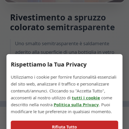
Rivestimento a spruzzo
colorato semitrasparente
Uno smalto semitrasparente è saldamente
aderito alla superficie di una bottiglia in vetro
utilizzando un processo di spruzzatura,
Rispettiamo la Tua Privacy
formando un rivestimento colorato durevole.
Utilizziamo i cookie per fornire funzionalità essenziali
del sito web, analizzare il traffico e personalizzare
contenuti/annunci. Cliccando su "Accetta Tutto",
acconsenti al nostro utilizzo di
tutti i cookie
come
descritto nella nostra
Politica sulla Privacy
. Puoi
modificare le tue preferenze in qualsiasi momento.
Rifiuta Tutto