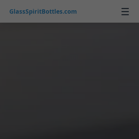
☰
GlassSpiritBottles.com
Home
Prodotti
Personalizzazione
Chi Siamo
Contatti
0
🛒 Carrello