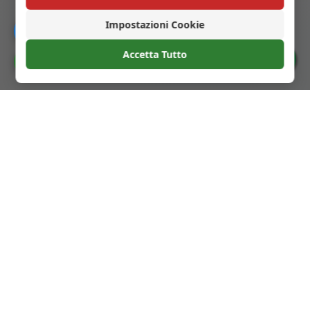
← Passo precedente
Impostazioni Cookie
Catalogo
Passo successivo →
Accetta Tutto
Preferenze Cookie
Bottiglie in Vetro per Liquori
Ci specializziamo in bottiglie in vetro di alta qualità
per liquori, cocktail e altre bevande. I nostri prodotti
sono progettati per valorizzare il tuo marchio e
offrire un'esperienza eccezionale ai tuoi clienti.