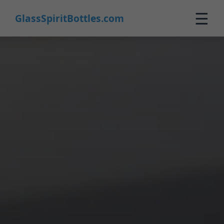
☰
GlassSpiritBottles.com
Home
Prodotti
Personalizzazione
Chi Siamo
Contatti
0
🛒 Carrello