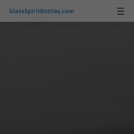
☰
GlassSpiritBottles.com
Inicio
Productos
Personalizado
Nosotros
Contacto
0
🛒 Carrito