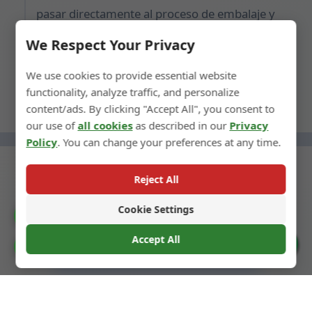
pasar directamente al proceso de embalaje y
envío, lo que permite un lanzamiento rápido al
We Respect Your Privacy
mercado.
We use cookies to provide essential website
functionality, analyze traffic, and personalize
content/ads. By clicking "Accept All", you consent to
our use of
all cookies
as described in our
Privacy
Policy
. You can change your preferences at any time.
Reject All
Cookie Settings
← Paso anterior
Catalogue
Accept All
Siguiente paso →
Cookie Preferences