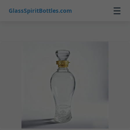
31
☰
GlassSpiritBottles.com
Inicio
Productos
Personalización
Sobre Nosotros
Contacto
0
🛒 Carrito