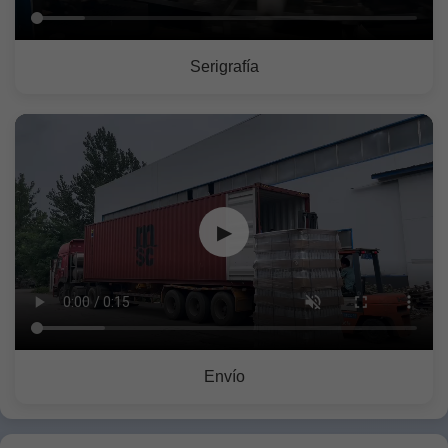
Serigrafía
▶
Envío