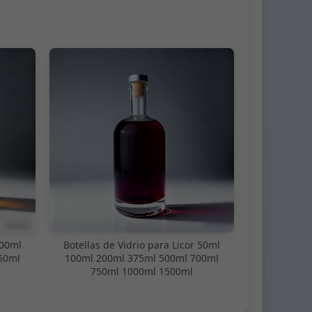
100ml
Botellas de Vidrio para Licor 50ml
50ml
100ml 200ml 375ml 500ml 700ml
750ml 1000ml 1500ml