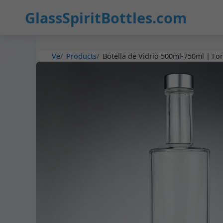
5
GlassSpiritBottles.com
Ve
Products
Botella de Vidrio 500ml-750ml | Fo