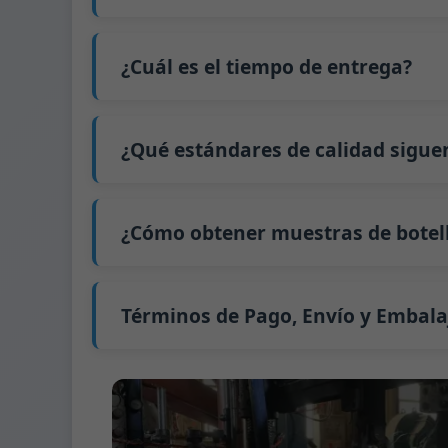
utilización de la capacidad. Además, el e
que aumenta los costos. Además, enviar peq
contenedor completo (LCL).
No
. Como negocio B2B, el precio de cada bo
El precio será aún más bajo si cada tipo d
interesado en esta botella,
contáctenos
y p
¿Cuál es el tiempo de entrega?
precio exacto y prepararemos una cotizaci
Nuestro tiempo de producción estándar es d
extiende a 45 días.
¿Qué estándares de calidad sigue
El envío desde China tarda aproximadamente 
GB/T 24694-2021 <Envases de vidrio - Requis
GB4806.5一2016 <Estándar Nacional de Segu
¿Cómo obtener muestras de botell
(CE) No. 1935/2004 Migración de metales p
Apoyamos el envío de muestras para prue
Podemos proporcionar 1-2 muestras de bot
Normalmente enviamos muestras a través 
Términos de Pago, Envío y Embala
Término de pago:
50% de pago por adelanta
Métodos de pago admitidos para los gast
Término de envío:
EXW, FOB, CFR, CIF
Términos de embalaje:
Palés + Divisores, 