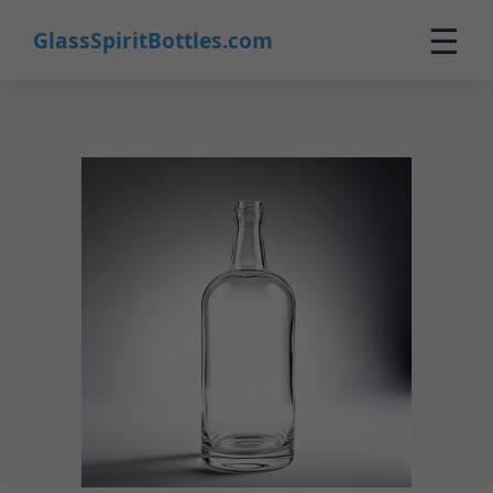
16
☰
GlassSpiritBottles.com
Inicio
Productos
Personalización
Sobre Nosotros
Contacto
0
🛒 Carrito