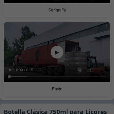
Serigrafía
▶
Envío
Botella Clásica 750ml para Licores