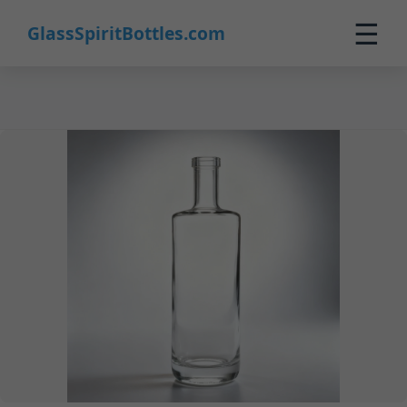
21
☰
GlassSpiritBottles.com
Inicio
Productos
Personalización
Sobre Nosotros
Contacto
0
🛒 Carrito