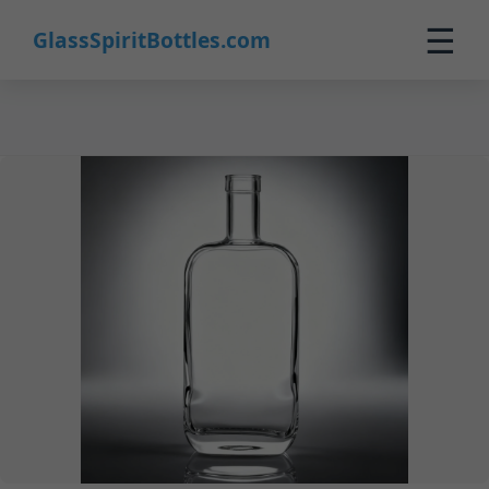
19
☰
GlassSpiritBottles.com
Inicio
Productos
Personalización
Sobre Nosotros
Contacto
0
🛒 Carrito