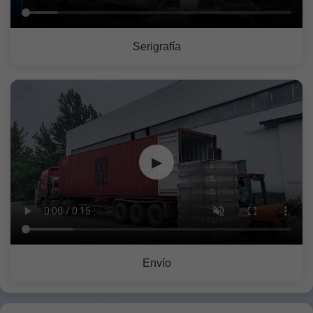
Serigrafía
▶
Envío