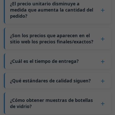
botella que le interesa, la cantidad del pedido, la
¿El precio unitario disminuye a
Por ejemplo, para botellas de menos de 200 ml,
capacidad de la botella, etc.
medida que aumenta la cantidad del
5 palés equivalen aproximadamente a 20,000
pedido?
2. Obtenga un presupuesto preciso.
piezas; para botellas de 500 ml, 5 palés
3. Confirme los detalles y firme un contrato.
equivalen aproximadamente a 9,000 piezas;
Sí
, el precio unitario disminuye a medida que
4. Pague un anticipo.
para botellas de 700 ml y 750 ml, 5 palés
aumenta la cantidad del pedido. Esto se debe a
¿Son los precios que aparecen en el
5. Nosotros producimos las botellas.
equivalen aproximadamente a 6,000 piezas; la
que los costos fijos, como los cambios de
sitio web los precios finales/exactos?
6. Pague el saldo y nosotros enviamos las
cantidad mínima de pedido para botellas más
molde y los ajustes de la máquina, se pueden
botellas.
grandes también es de 6000 piezas.
No
. Como negocio B2B, el precio de cada
distribuir entre más botellas de vidrio. La
Por qué tenemos una cantidad mínima de
botella varía según la cantidad, el método de
¿Cuál es el tiempo de entrega?
producción continua reduce el tiempo de
pedido:
embalaje y los requisitos de procesamiento. Si
inactividad y mejora la utilización de la
Nuestro tiempo de producción estándar es de
Como fabricante de botellas de vidrio en China,
está interesado en esta botella,
contáctenos
y
capacidad. Además, el envío mediante carga
30 días. Si sus botellas requieren impresión u
nuestra línea de producción requiere cambios
¿Qué estándares de calidad siguen?
proporcione detalles como las especificaciones
completa de contenedor (FCL) cuesta menos
otro procesamiento, el tiempo de producción
de molde cada vez que producimos un tipo
de la botella y la cantidad necesaria.
que los envíos de carga menos que contenedor
GB/T 24694-2021 <Envases de vidrio - Requisitos
se extiende a 45 días.
diferente de botella. Este proceso de cambio de
Calcularemos el precio exacto y prepararemos
completo (LCL).
de calidad para botellas de licor>
¿Cómo obtener muestras de botellas
El envío desde China tarda aproximadamente
molde tarda aproximadamente 30 minutos, y
una cotización formal para usted.
El precio será aún más bajo si cada tipo de
GB4806.5一2016 <Estándar Nacional de
de vidrio?
30 días a Australia, 40 días a las Américas y 45
las primeras 100 botellas producidas después
botella se pide en cantidades que superen dos
Seguridad Alimentaria - Productos de vidrio>
días a Europa.
del cambio son de calidad inestable. Por lo