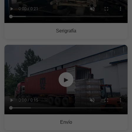
Serigrafía
▶
Envío