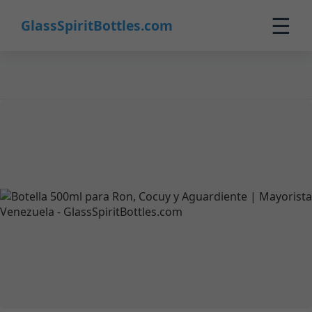
35
☰
GlassSpiritBottles.com
Inicio
Productos
Personalización
Sobre Nosotros
Contacto
0
🛒 Carrito