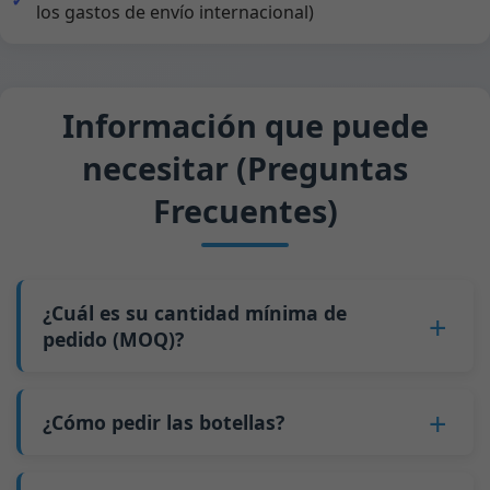
los gastos de envío internacional)
Información que puede
necesitar (Preguntas
Frecuentes)
¿Cuál es su cantidad mínima de
pedido (MOQ)?
Para la mayoría de las botellas, nuestro MOQ es
de
5 palés
(recomendamos pedir al menos 10
¿Cómo pedir las botellas?
palés para un contenedor de 20 pies). Para
1.
Contáctenos
y envíenos información sobre la
nuestras botellas de stock, el MOQ es de 1 palé.