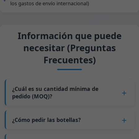
los gastos de envío internacional)
Información que puede
necesitar (Preguntas
Frecuentes)
¿Cuál es su cantidad mínima de
pedido (MOQ)?
Para la mayoría de las botellas, nuestro MOQ es
de
5 palés
(recomendamos pedir al menos 10
¿Cómo pedir las botellas?
palés para un contenedor de 20 pies). Para
1.
Contáctenos
y envíenos información sobre la
nuestras botellas de stock, el MOQ es de 1 palé.