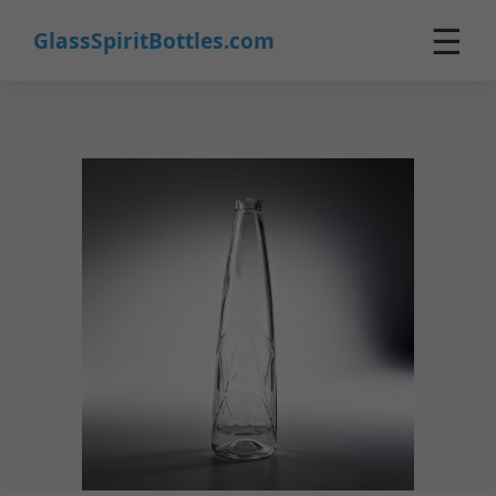
18
☰
GlassSpiritBottles.com
Inicio
Productos
Personalización
Sobre Nosotros
Contacto
0
🛒 Carrito