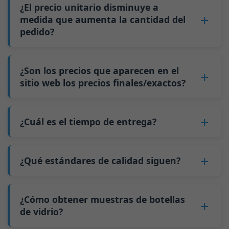
botella que le interesa, la cantidad del pedido, la
¿El precio unitario disminuye a
Por ejemplo, para botellas de menos de 200 ml,
capacidad de la botella, etc.
medida que aumenta la cantidad del
5 palés equivalen aproximadamente a 20,000
pedido?
2. Obtenga un presupuesto preciso.
piezas; para botellas de 500 ml, 5 palés
3. Confirme los detalles y firme un contrato.
equivalen aproximadamente a 9,000 piezas;
Sí
, el precio unitario disminuye a medida que
4. Pague un anticipo.
para botellas de 700 ml y 750 ml, 5 palés
aumenta la cantidad del pedido. Esto se debe a
¿Son los precios que aparecen en el
5. Nosotros producimos las botellas.
equivalen aproximadamente a 6,000 piezas; la
que los costos fijos, como los cambios de
sitio web los precios finales/exactos?
6. Pague el saldo y nosotros enviamos las
cantidad mínima de pedido para botellas más
molde y los ajustes de la máquina, se pueden
botellas.
grandes también es de 6000 piezas.
No
. Como negocio B2B, el precio de cada
distribuir entre más botellas de vidrio. La
Por qué tenemos una cantidad mínima de
botella varía según la cantidad, el método de
¿Cuál es el tiempo de entrega?
producción continua reduce el tiempo de
pedido:
embalaje y los requisitos de procesamiento. Si
inactividad y mejora la utilización de la
Nuestro tiempo de producción estándar es de
Como fabricante de botellas de vidrio en China,
está interesado en esta botella,
contáctenos
y
capacidad. Además, el envío mediante carga
30 días. Si sus botellas requieren impresión u
nuestra línea de producción requiere cambios
¿Qué estándares de calidad siguen?
proporcione detalles como las especificaciones
completa de contenedor (FCL) cuesta menos
otro procesamiento, el tiempo de producción
de molde cada vez que producimos un tipo
de la botella y la cantidad necesaria.
que los envíos de carga menos que contenedor
GB/T 24694-2021 <Envases de vidrio - Requisitos
se extiende a 45 días.
diferente de botella. Este proceso de cambio de
Calcularemos el precio exacto y prepararemos
completo (LCL).
de calidad para botellas de licor>
¿Cómo obtener muestras de botellas
El envío desde China tarda aproximadamente
molde tarda aproximadamente 30 minutos, y
una cotización formal para usted.
El precio será aún más bajo si cada tipo de
GB4806.5一2016 <Estándar Nacional de
de vidrio?
30 días a Australia, 40 días a las Américas y 45
las primeras 100 botellas producidas después
botella se pide en cantidades que superen dos
Seguridad Alimentaria - Productos de vidrio>
días a Europa.
del cambio son de calidad inestable. Por lo