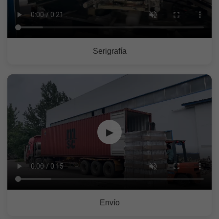
Serigrafía
▶
Envío