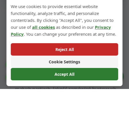
We use cookies to provide essential website
Dekoracyjne wykończenie
functionality, analyze traffic, and personalize
próbek
content/ads. By clicking "Accept All", you consent to
our use of
all cookies
as described in our
Privacy
Policy
. You can change your preferences at any time.
Możemy również wykonywać dekoracyjne
wykończenie próbek zgodnie z projektem,
Reject All
takie jak malowanie spryskiwane, matowe
Cookie Settings
wykończenie, galwanizacja, druk itp.
Catalogue
Accept All
Cookie Preferences
Należy zauważyć, że próbki są produkowane w
małych partiach. Jakość zamówień hurtowych
będzie bardziej stabilna i lepsza, ponieważ
korzystają one z zoptymalizowanych procesów
masowej produkcji.