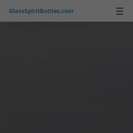
☰
GlassSpiritBottles.com
Strona główna
Produkty
Personalizacja
O nas
Kontakt
0
🛒 Koszyk