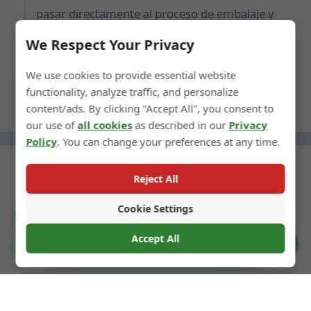
pasar directamente al proceso de embalaje y
envío, lo que permite un lanzamiento rápido al
We Respect Your Privacy
mercado.
We use cookies to provide essential website
functionality, analyze traffic, and personalize
content/ads. By clicking "Accept All", you consent to
our use of
all cookies
as described in our
Privacy
Policy
. You can change your preferences at any time.
Reject All
Cookie Settings
← Paso anterior
Catalogue
Accept All
Siguiente paso →
Cookie Preferences