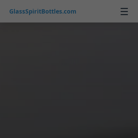
☰
GlassSpiritBottles.com
Inicio
Productos
Personalizado
Nosotros
Contacto
0
🛒 Carrito