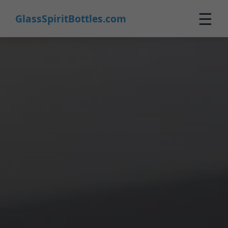
☰
GlassSpiritBottles.com
Home
Prodotti
Personalizzazione
Chi Siamo
Contatti
0
🛒 Carrello