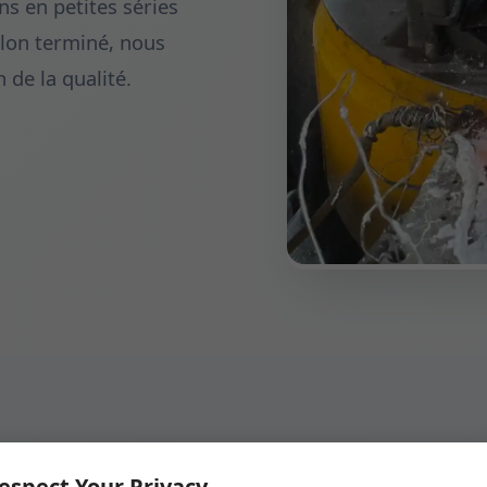
ns en petites séries
illon terminé, nous
 de la qualité.
espect Your Privacy