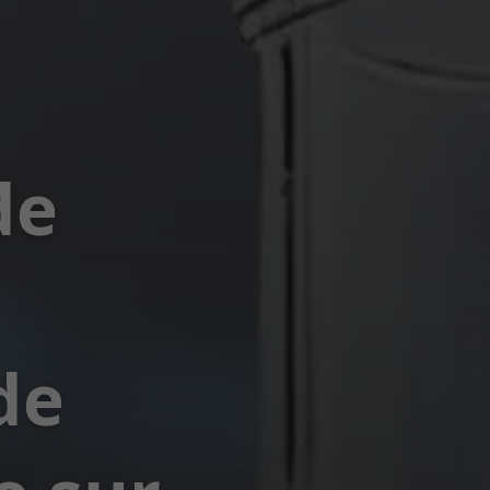
de
de