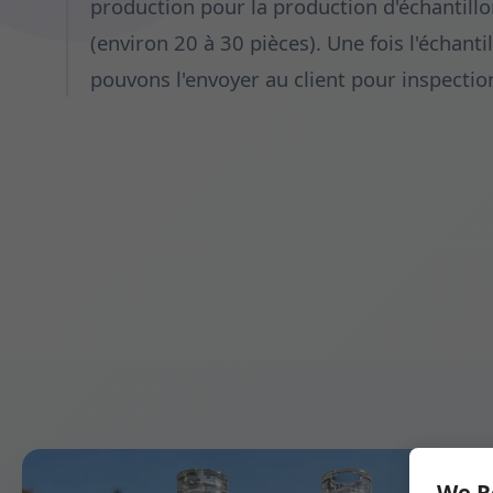
production pour la production d'échantillo
(environ 20 à 30 pièces). Une fois l'échant
pouvons l'envoyer au client pour inspection
We R