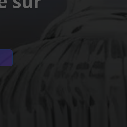
e sur
→