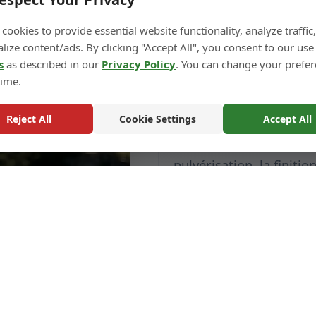
Finition dé
cookies to provide essential website functionality, analyze traffic
lize content/ads. By clicking "Accept All", you consent to our use
échantillo
s
as described in our
Privacy Policy
. You can change your prefe
time.
Nous pouvons également 
Reject All
Cookie Settings
Accept All
échantillons selon la c
pulvérisation, la finitio
Veuillez noter que les é
qualité des commandes e
elles bénéficient de p