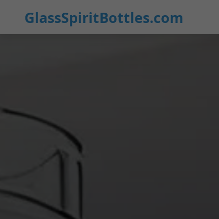
GlassSpiritBottles.com