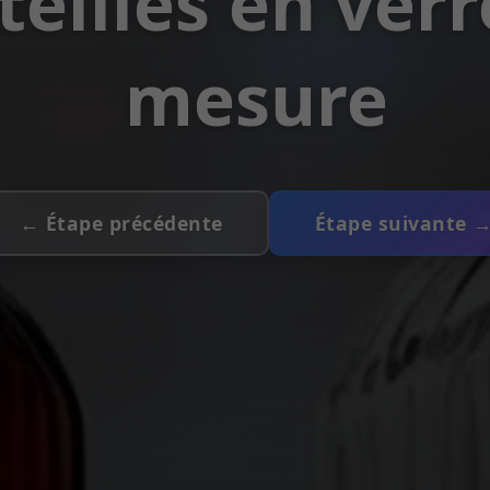
eilles en verr
mesure
← Étape précédente
Étape suivante 