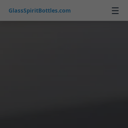
☰
GlassSpiritBottles.com
Startseite
Produkte
Maßanfertigung
Über uns
Kontakt
0
🛒 Warenkorb