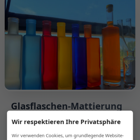
Glasflaschen-Mattierung
(Mattenlack)
Wir respektieren Ihre Privatsphäre
Aufsprühen von Mattenlack auf die
Wir verwenden Cookies, um grundlegende Website-