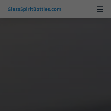
☰
GlassSpiritBottles.com
Startseite
Produkte
Maßanfertigung
Über uns
Kontakt
0
🛒 Warenkorb