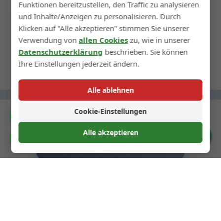
Funktionen bereitzustellen, den Traffic zu analysieren
Glasflasche, um einen Matteneffekt zu
und Inhalte/Anzeigen zu personalisieren. Durch
erzielen. Für Mattenoberflächen auf farbigen
Klicken auf "Alle akzeptieren" stimmen Sie unserer
Flaschen ist dieser Prozess besser geeignet.
Verwendung von
allen Cookies
zu, wie in unserer
Datenschutzerklärung
beschrieben. Sie können
Ihre Einstellungen jederzeit ändern.
Alle ablehnen
Cookie-Einstellungen
Katalog
Alle akzeptieren
Cookie-Einstellungen
← Vorheriger Schritt
Nächster Schritt →