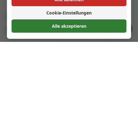
← Vorheriger Schritt
Cookie-Einstellungen
Katalog
Nächster Schritt →
Alle akzeptieren
Cookie-Einstellungen
Glass Spirit Bottles
Wir spezialisieren uns auf hochwertige Glasflaschen
für Spirituosen, Cocktails und andere Getränke.
Unsere Produkte sind darauf ausgelegt, Ihre Marke
zu verbessern und Ihren Kunden ein
außergewöhnliches Erlebnis zu bieten.