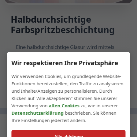
Halbdurchsichtige
Farbspritzbeschichtung
Eine halbdurchsichtige Glasur wird mittels
Spritzverfahren fest auf der Oberfläche einer
Wir respektieren Ihre Privatsphäre
Glasflasche angebracht und bildet eine
langlebige Farbbeschichtung.
Wir verwenden Cookies, um grundlegende Website-
Funktionen bereitzustellen, den Traffic zu analysieren
und Inhalte/Anzeigen zu personalisieren. Durch
Klicken auf "Alle akzeptieren" stimmen Sie unserer
Verwendung von
allen Cookies
zu, wie in unserer
Datenschutzerklärung
beschrieben. Sie können
Ihre Einstellungen jederzeit ändern.
Alle ablehnen