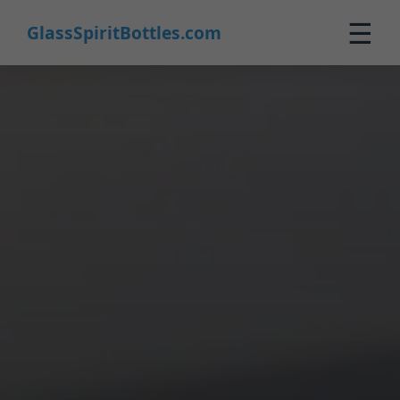
☰
GlassSpiritBottles.com
Startseite
Produkte
Maßanfertigung
Über uns
Kontakt
0
🛒 Warenkorb