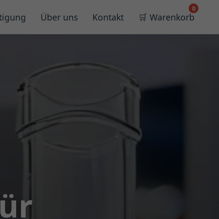
0
tigung
Über uns
Kontakt
🛒 Warenkorb
für