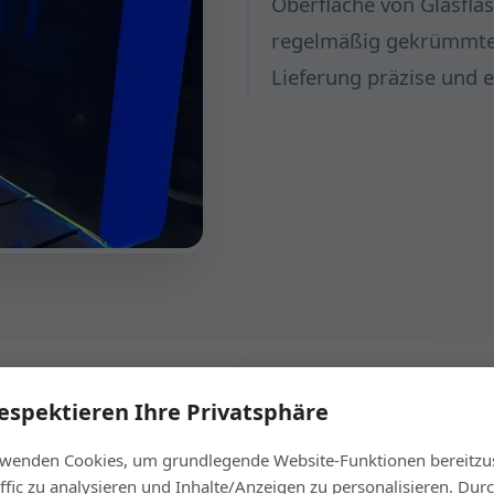
Oberfläche von Glasflas
regelmäßig gekrümmte O
Lieferung präzise und ex
respektieren Ihre Privatsphäre
rwenden Cookies, um grundlegende Website-Funktionen bereitzus
← Vorheriger Schritt
Nächster Schritt 
ffic zu analysieren und Inhalte/Anzeigen zu personalisieren. Dur