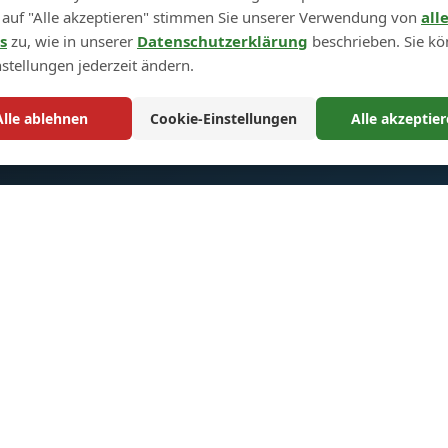
 auf "Alle akzeptieren" stimmen Sie unserer Verwendung von
all
s
zu, wie in unserer
Datenschutzerklärung
beschrieben. Sie k
nstellungen jederzeit ändern.
Alle ablehnen
Cookie-Einstellungen
Alle akzeptie
llzugriff
Rechtliches
ite
Rückgabe- und
Umtauschrichtlinie
te
Sitemap
ertigung
Warenkorb
ns
t