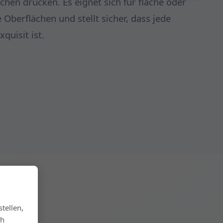
chen drucken. Es eignet sich für flache oder
berflächen und stellt sicher, dass jede
quisit ist.
tellen,
→
ch