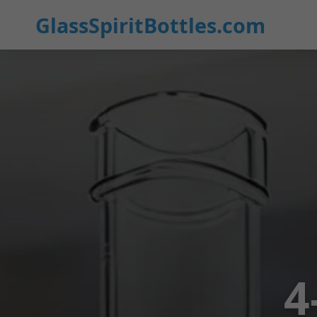
GlassSpiritBottles.com
4