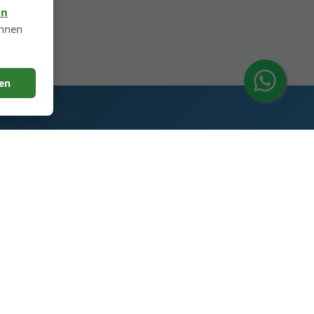
en
önnen
ren
Kontaktieren Sie uns
Glas Spirituosenflaschen
Industriepark, 5. Straße, Heze
City, Shandong, China 274700
+86 13296308814
alex@oneglassco.com