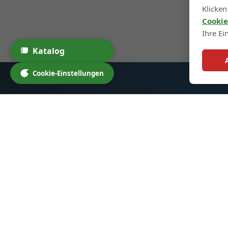
Klicken
Cookie
Ihre Ei
Katalog
Cookie-Einstellungen
Glass Spirit Bottles
Schne
Startse
Wir spezialisieren uns auf
hochwertige Glasflaschen für
Produk
Spirituosen, Cocktails und andere
Maßanf
Getränke. Unsere Produkte sind
Über u
darauf ausgelegt, Ihre Marke zu
Kontak
verbessern und Ihren Kunden ein
außergewöhnliches Erlebnis zu