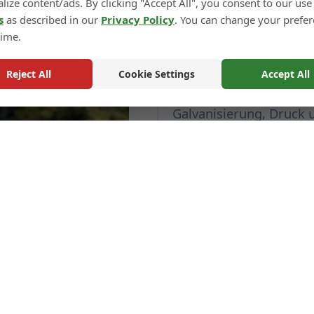
lize content/ads. By clicking "Accept All", you consent to our use
Muster dek
s
as described in our
Privacy Policy
. You can change your prefe
time.
Wir können auch dekor
Reject All
Cookie Settings
Accept All
Design durchführen, wi
Galvanisierung, Druck 
Bitte beachten Sie, das
werden. Die Qualität v
überlegener sein, da si
Großserienproduktionsp