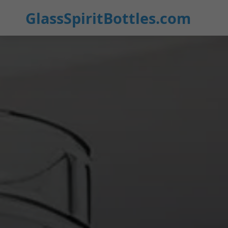
GlassSpiritBottles.com