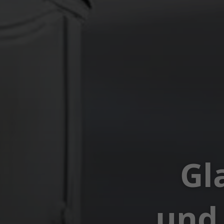
Gl
und