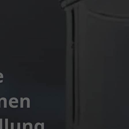
e
rmen
llung