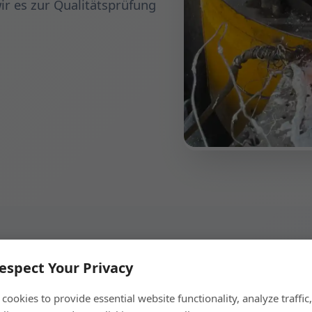
ir es zur Qualitätsprüfung
espect Your Privacy
cookies to provide essential website functionality, analyze traffic