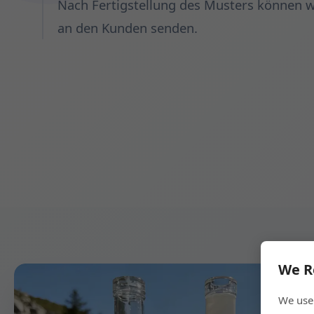
Nach Fertigstellung des Musters können w
an den Kunden senden.
We R
We use 