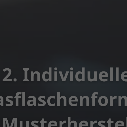
2. Individuell
asflaschenfo
 Musterherste