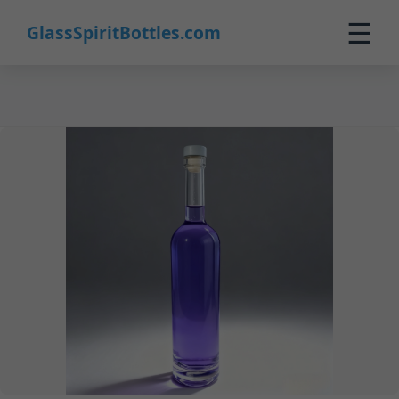
4
☰
GlassSpiritBottles.com
Inicio
Productos
Personalización
Sobre Nosotros
Contacto
0
🛒 Carrito