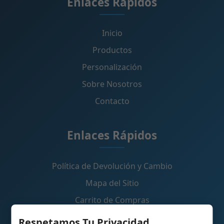
Enlaces Rápidos
Inicio
Productos
Personalización
Sobre Nosotros
Contacto
Enlaces Rápidos
Política de Devolución y Cambio
Mapa del Sitio
Carrito de Compras
Respetamos Tu Privacidad