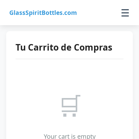
☰
GlassSpiritBottles.com
Inicio
Tu Carrito de Compras
Productos
Personalizado
Sobre Nosotros
🛒
Contacto
0
🛒 Carrito
Your cart is empty