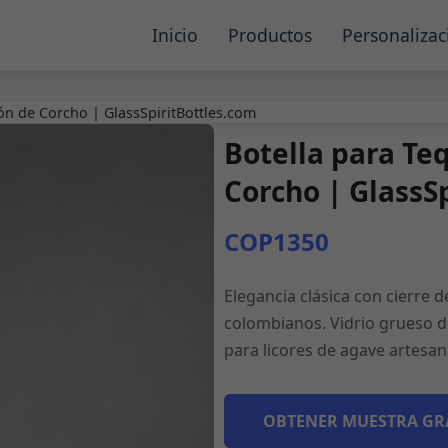
Inicio
Productos
Personalizac
ón de Corcho | GlassSpiritBottles.com
Botella para Te
Corcho | GlassS
COP1350
Elegancia clásica con cierre 
colombianos. Vidrio grueso de 
para licores de agave artesa
OBTENER MUESTRA GR