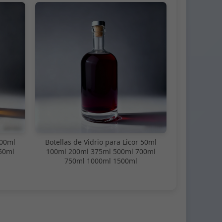
100ml
Botellas de Vidrio para Licor 50ml
50ml
100ml 200ml 375ml 500ml 700ml
750ml 1000ml 1500ml