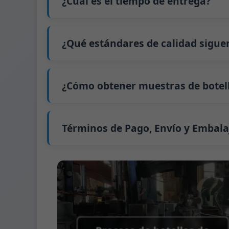
¿Cuál es el tiempo de entrega?
precio exacto y prepararemos una cotizaci
Nuestro tiempo de producción estándar es d
extiende a 45 días.
¿Qué estándares de calidad sigue
El envío desde China tarda aproximadamente 
GB/T 24694-2021 <Envases de vidrio - Requis
GB4806.5一2016 <Estándar Nacional de Segu
¿Cómo obtener muestras de botell
(CE) No. 1935/2004 Migración de metales p
Apoyamos el envío de muestras para prue
Podemos proporcionar 1-2 muestras de bot
Normalmente enviamos muestras a través 
Términos de Pago, Envío y Embala
Término de pago:
50% de pago por adelanta
Métodos de pago admitidos para los gast
Término de envío:
EXW, FOB, CFR, CIF
Términos de embalaje:
Palés + Divisores, 