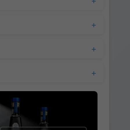
cesamiento, el tiempo de producción se
opa.
lla a la empresa de mensajería.
s.
 antes del envío.
 Western Union