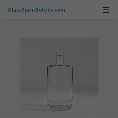
35
☰
GlassSpiritBottles.com
Inicio
Productos
Personalización
Sobre Nosotros
Contacto
0
🛒 Carrito