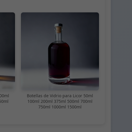
100ml
Botellas de Vidrio para Licor 50ml
50ml
100ml 200ml 375ml 500ml 700ml
750ml 1000ml 1500ml