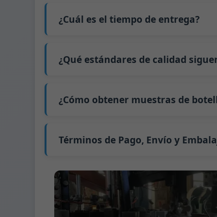
contenedor completo (LCL).
No
. Como negocio B2B, el precio de cada bo
El precio será aún más bajo si cada tipo d
interesado en esta botella,
contáctenos
y p
¿Cuál es el tiempo de entrega?
precio exacto y prepararemos una cotizaci
Nuestro tiempo de producción estándar es d
extiende a 45 días.
¿Qué estándares de calidad sigue
El envío desde China tarda aproximadamente 
GB/T 24694-2021 <Envases de vidrio - Requis
GB4806.5一2016 <Estándar Nacional de Segu
¿Cómo obtener muestras de botell
(CE) No. 1935/2004 Migración de metales p
Apoyamos el envío de muestras para prue
Podemos proporcionar 1-2 muestras de bot
Normalmente enviamos muestras a través 
Términos de Pago, Envío y Embala
Término de pago:
50% de pago por adelanta
Métodos de pago admitidos para los gast
Término de envío:
EXW, FOB, CFR, CIF
Términos de embalaje:
Palés + Divisores, 