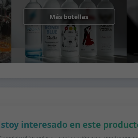
Más botellas
Estoy interesado en este product
Complete el formulario a continuación y nos pondremos e