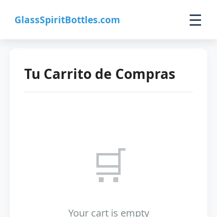
☰
GlassSpiritBottles.com
Inicio
Tu Carrito de Compras
Productos
Personalizado
Sobre Nosotros
🛒
Contacto
0
🛒 Carrito
Your cart is empty