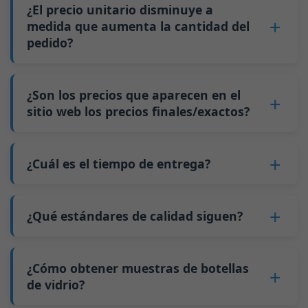
botella que le interesa, la cantidad del pedido, la
¿El precio unitario disminuye a
Por ejemplo, para botellas de menos de 200 ml,
capacidad de la botella, etc.
medida que aumenta la cantidad del
5 palés equivalen aproximadamente a 20,000
pedido?
2. Obtenga un presupuesto preciso.
piezas; para botellas de 500 ml, 5 palés
3. Confirme los detalles y firme un contrato.
equivalen aproximadamente a 9,000 piezas;
Sí
, el precio unitario disminuye a medida que
4. Pague un anticipo.
para botellas de 700 ml y 750 ml, 5 palés
aumenta la cantidad del pedido. Esto se debe a
¿Son los precios que aparecen en el
5. Nosotros producimos las botellas.
equivalen aproximadamente a 6,000 piezas; la
que los costos fijos, como los cambios de
sitio web los precios finales/exactos?
6. Pague el saldo y nosotros enviamos las
cantidad mínima de pedido para botellas más
molde y los ajustes de la máquina, se pueden
botellas.
grandes también es de 6000 piezas.
No
. Como negocio B2B, el precio de cada
distribuir entre más botellas de vidrio. La
Por qué tenemos una cantidad mínima de
botella varía según la cantidad, el método de
¿Cuál es el tiempo de entrega?
producción continua reduce el tiempo de
pedido:
embalaje y los requisitos de procesamiento. Si
inactividad y mejora la utilización de la
Nuestro tiempo de producción estándar es de
Como fabricante de botellas de vidrio en China,
está interesado en esta botella,
contáctenos
y
capacidad. Además, el envío mediante carga
30 días. Si sus botellas requieren impresión u
nuestra línea de producción requiere cambios
¿Qué estándares de calidad siguen?
proporcione detalles como las especificaciones
completa de contenedor (FCL) cuesta menos
otro procesamiento, el tiempo de producción
de molde cada vez que producimos un tipo
de la botella y la cantidad necesaria.
que los envíos de carga menos que contenedor
GB/T 24694-2021 <Envases de vidrio - Requisitos
se extiende a 45 días.
diferente de botella. Este proceso de cambio de
Calcularemos el precio exacto y prepararemos
completo (LCL).
de calidad para botellas de licor>
¿Cómo obtener muestras de botellas
El envío desde China tarda aproximadamente
molde tarda aproximadamente 30 minutos, y
una cotización formal para usted.
El precio será aún más bajo si cada tipo de
GB4806.5一2016 <Estándar Nacional de
de vidrio?
30 días a Australia, 40 días a las Américas y 45
las primeras 100 botellas producidas después
botella se pide en cantidades que superen dos
Seguridad Alimentaria - Productos de vidrio>
días a Europa.
del cambio son de calidad inestable. Por lo