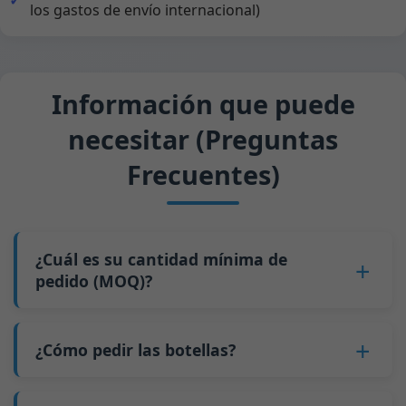
los gastos de envío internacional)
Información que puede
necesitar (Preguntas
Frecuentes)
¿Cuál es su cantidad mínima de
pedido (MOQ)?
Para la mayoría de las botellas, nuestro MOQ es
de
5 palés
(recomendamos pedir al menos 10
¿Cómo pedir las botellas?
palés para un contenedor de 20 pies). Para
1.
Contáctenos
y envíenos información sobre la
nuestras botellas de stock, el MOQ es de 1 palé.