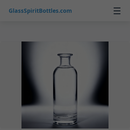
26
☰
GlassSpiritBottles.com
Inicio
Productos
Personalización
Sobre Nosotros
Contacto
0
🛒 Carrito