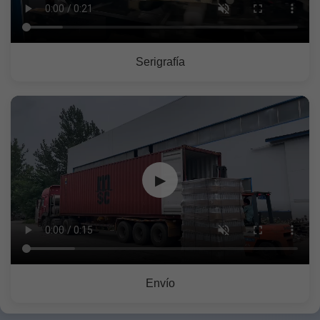
Serigrafía
▶
Envío