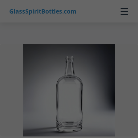
16
☰
GlassSpiritBottles.com
Inicio
Productos
Personalización
Sobre Nosotros
Contacto
0
🛒 Carrito