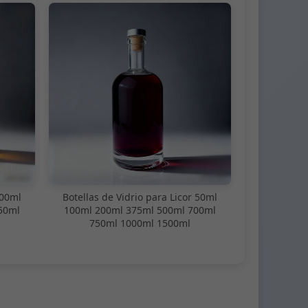
100ml
Botellas de Vidrio para Licor 50ml
50ml
100ml 200ml 375ml 500ml 700ml
750ml 1000ml 1500ml