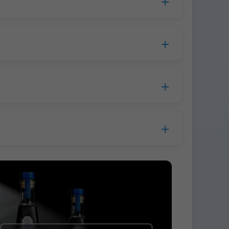
cesamiento, el tiempo de producción se
opa.
lla a la empresa de mensajería.
s.
 antes del envío.
 Western Union