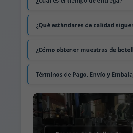
¿Cuál es el tiempo de entrega?
precio exacto y prepararemos una cotizaci
Nuestro tiempo de producción estándar es d
extiende a 45 días.
¿Qué estándares de calidad sigue
El envío desde China tarda aproximadamente 
GB/T 24694-2021 <Envases de vidrio - Requis
GB4806.5一2016 <Estándar Nacional de Segu
¿Cómo obtener muestras de botell
(CE) No. 1935/2004 Migración de metales p
Apoyamos el envío de muestras para prue
Podemos proporcionar 1-2 muestras de bot
Normalmente enviamos muestras a través 
Términos de Pago, Envío y Embala
Término de pago:
50% de pago por adelanta
Métodos de pago admitidos para los gast
Término de envío:
EXW, FOB, CFR, CIF
Términos de embalaje:
Palés + Divisores, 