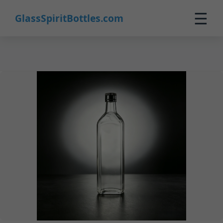
16
☰
GlassSpiritBottles.com
Inicio
Productos
Personalización
Sobre Nosotros
Contacto
0
🛒 Carrito