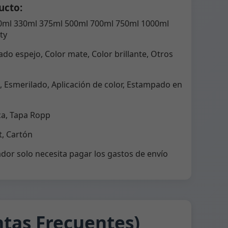
ucto:
0ml 330ml 375ml 500ml 700ml 750ml 1000ml
ty
do espejo, Color mate, Color brillante, Otros
 Esmerilado, Aplicación de color, Estampado en
ca, Tapa Ropp
, Cartón
dor solo necesita pagar los gastos de envío
tas Frecuentes)