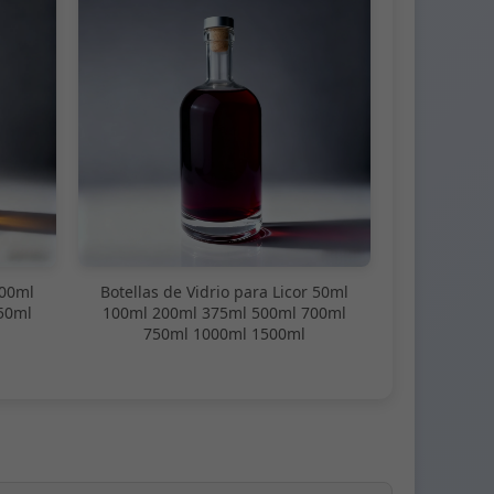
100ml
Botellas de Vidrio para Licor 50ml
50ml
100ml 200ml 375ml 500ml 700ml
750ml 1000ml 1500ml