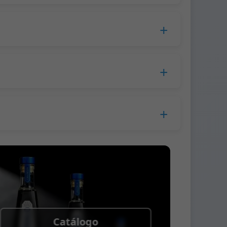
cesamiento, el tiempo de producción se
opa.
lla a la empresa de mensajería.
s.
 antes del envío.
 Western Union
Catálogo