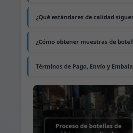
Nuestro tiempo de producción estándar es d
extiende a 45 días.
¿Qué estándares de calidad sigue
El envío desde China tarda aproximadamente 
GB/T 24694-2021 <Envases de vidrio - Requis
GB4806.5一2016 <Estándar Nacional de Segu
¿Cómo obtener muestras de botell
(CE) No. 1935/2004 Migración de metales p
Apoyamos el envío de muestras para prue
Podemos proporcionar 1-2 muestras de bot
Normalmente enviamos muestras a través 
Términos de Pago, Envío y Embala
Término de pago:
50% de pago por adelanta
Métodos de pago admitidos para los gast
Término de envío:
EXW, FOB, CFR, CIF
Términos de embalaje:
Palés + Divisores, 
Proceso de botellas de