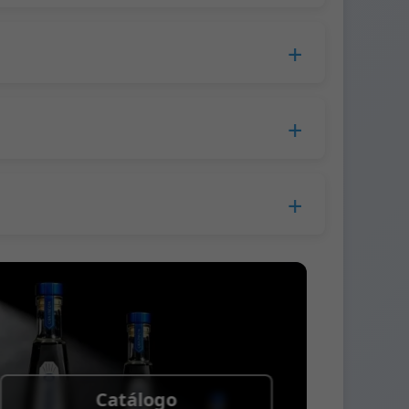
cesamiento, el tiempo de producción se
opa.
lla a la empresa de mensajería.
s.
 antes del envío.
 Western Union
Catálogo