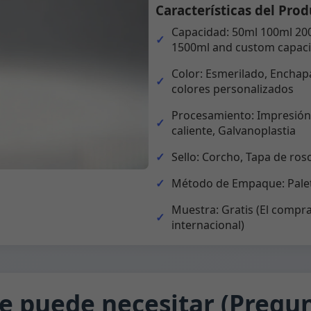
Características del Prod
Capacidad: 50ml 100ml 20
1500ml and custom capaci
Color: Esmerilado, Enchapa
colores personalizados
Procesamiento: Impresión,
caliente, Galvanoplastia
Sello: Corcho, Tapa de ros
Método de Empaque: Palet
Muestra: Gratis (El compra
internacional)
e puede necesitar (Pregun