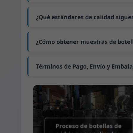
Nuestro tiempo de producción estándar es d
extiende a 45 días.
¿Qué estándares de calidad sigue
El envío desde China tarda aproximadamente 
GB/T 24694-2021 <Envases de vidrio - Requis
GB4806.5一2016 <Estándar Nacional de Segu
¿Cómo obtener muestras de botell
(CE) No. 1935/2004 Migración de metales p
Apoyamos el envío de muestras para prue
Podemos proporcionar 1-2 muestras de bot
Normalmente enviamos muestras a través 
Términos de Pago, Envío y Embala
Término de pago:
50% de pago por adelanta
Métodos de pago admitidos para los gast
Término de envío:
EXW, FOB, CFR, CIF
Términos de embalaje:
Palés + Divisores, 
Proceso de botellas de